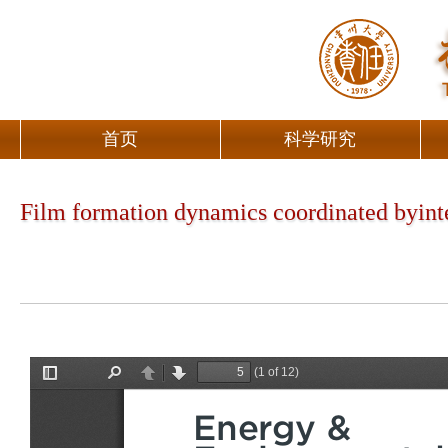
首页
科学研究
Film formation dynamics coordinated byinter